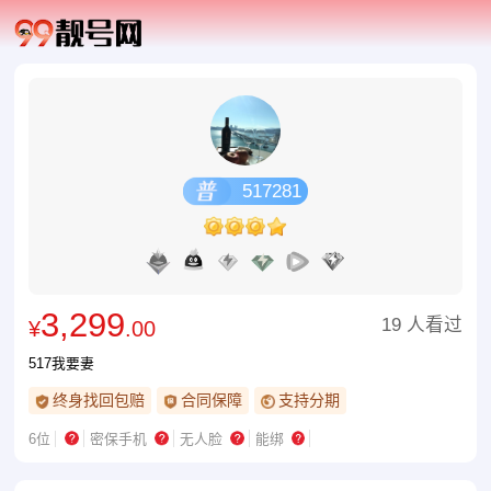
517281
3,299
19 人看过
¥
.00
517我要妻
终身找回包赔
合同保障
支持分期
6位
密保手机
无人脸
能绑