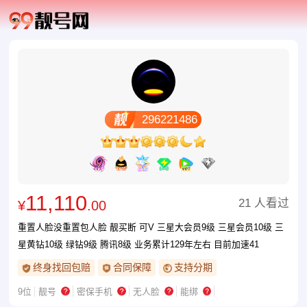
296221486
11,110
21 人看过
¥
.00
重置人脸没重置包人脸 靓买断 可V 三星大会员9级 三星会员10级 三
星黄钻10级 绿钻9级 腾讯8级 业务累计129年左右 目前加速41
终身找回包赔
合同保障
支持分期
9位
靓号
密保手机
无人脸
能绑