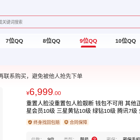
7位QQ
8位QQ
9位QQ
10位QQ
再联系购买，避免被他人抢先下单
6,999
¥
.00
重置人脸没重置包人脸靓断 钱包不可用 其他正
星会员10级 三星黄钻10级 绿钻10级 腾讯7级
终身找回包赔
合同保障
位数：
9位
类型：
靓号
密保：
密保手