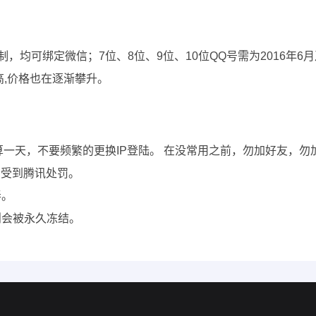
限制，均可绑定微信；7位、8位、9位、10位QQ号需为2016年
高,价格也在逐渐攀升。
钟也算一天，不要频繁的更换IP登陆。 在没常用之前，勿加好友
会受到腾讯处罚。
弄。
则会被永久冻结。
。