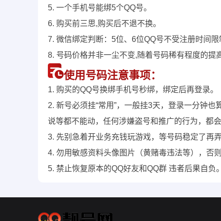
5. 一个手机号能绑5个QQ号。
6. 购买前三思,购买后不退不换。
7. 微信绑定判断：5位、6位QQ号不受注册时间
8. 号码价格并非一尘不变,随着号码稀有程度的提
使用号码注意事项：
1. 购买的QQ号换绑手机号秒绑，绑定后再登录。
2. 新号必须挂“常用”，一般挂3天，登录一分
说等都不能动，任何涉嫌盗号和推广的行为，都
3. 先别急着开业务充钱玩游戏，等号码稳定了再
4. 勿用敏感资料头像图片（黄赌毒违法等），否
5. 禁止恢复原本的QQ好友和QQ群 违者后果自负