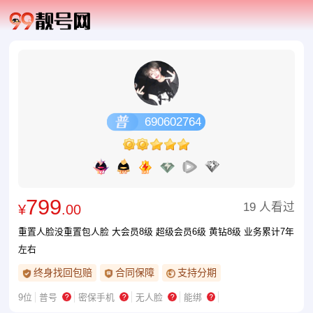
690602764
799
19 人看过
¥
.00
重置人脸没重置包人脸 大会员8级 超级会员6级 黄钻8级 业务累计7年
左右
终身找回包赔
合同保障
支持分期
9位
普号
密保手机
无人脸
能绑