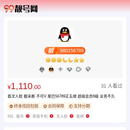
980156789
1,110
31 人看过
¥
.00
首次人脸 靓未断 不可V 尾巴56789正五顺 超级会员8级 业务不久
终身找回包赔
合同保障
支持分期
9位
靓号
密保手机
无人脸
能绑